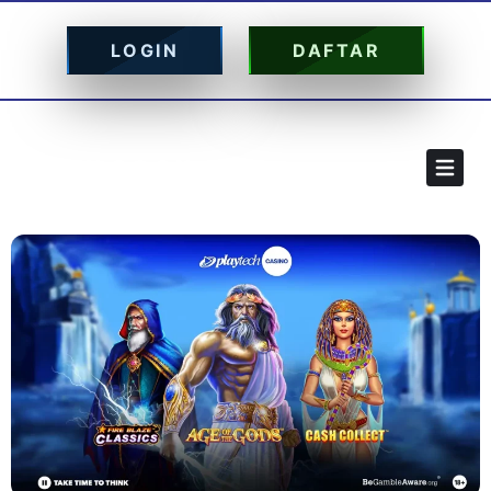
LOGIN
DAFTAR
Skip
to
Cuencaon
content